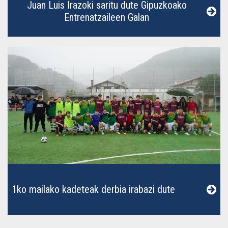
Juan Luis Irazoki saritu dute Gipuzkoako
Entrenatzaileen Galan
1ko mailako kadeteak derbia irabazi dute