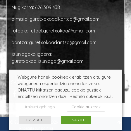
Mugikorra:
626 309 438
e-maila:
guretxokoaelkartea@gmail.com
futbola:
futbol.guretxokoa@gmail.com
dantza:
guretxokoadantza@gmail.com
lizuniagako igoera:
guretxokoa.lizuniaga@gmail.com
Webgune honek cookieak erabiltzen ditu gure
SARE SOZIALAK
webgunean esperientzia onena lortzeko.
ONARTU klikatzen baduzu, cookie guztiak
erabiltzea onartzen duzu. Bestela aukerak ikusi.
Irakurri gehiago
Cookie aukerak
EZEZTATU
ONARTU
© Gure Txokoa Elkartea 2026
Pribatutasun politika