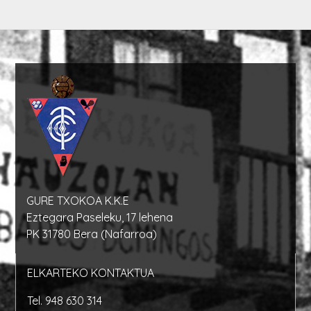
GURE TXOKOA K.K.E
Eztegara Paseleku, 17 lehena
PK 31780 Bera (Nafarroa)
ELKARTEKO KONTAKTUA
Tel.
948 630 314