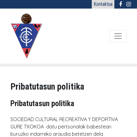
Kontaktua
Pribatutasun politika
Pribatutasun politika
SOCIEDAD CULTURAL RECREATIVA Y DEPORTIVA
GURE TXOKOA datu pertsonalak babesteari
buruzko indarreko araudia betetzen dela