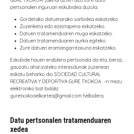
GURE TXOKOA jakinarazten dizu zure datu
pertsonalen inguruan eskubidea duzula:
Gordetako datuetarako sarbidea eskatzeko.
Zuzenketa edo ezeztapena eskatzeko.
Datuen tratamenduaren muga eskatzeko.
Datuen tratamenduaren aurka egiteko.
Zure datuen eramangarritasuna eskatzeko.
Eskubide hauen erabilera pertsonala da eta, beraz,
gauzatu ahal izateko interesdunak zuzenean
eskatu beharko dio SOCIEDAD CULTURAL
RECREATIVA Y DEPORTIVA GURE TXOKOA .-ri mezu
elektroniko bat bidaliz
guretxokoaelkartea@gmail.com helbidera.
Datu pertsonalen tratamenduaren
xedea