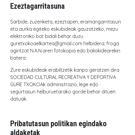
Ezeztagarritasuna
Sarbide, zuzenketa, ezeztapen, eramangarritasun
eta aurka egiteko eskubideak gauzatzeko, mezu
elektroniko bat bidali behar duzu
guretxokoaelkartea@gmail.com helbidera, froga
agiritzat N.A.N.aren fotokopia edo baliokidearekin
batera.
Zure eskubideak erabiltzetik kanpo geratzen dira
SOCIEDAD CULTURAL RECREATIVA Y DEPORTIVA
GURE TXOKOAk administrazio, lege edo
segurtasun helburuetarako gorde behar dituen
datuak.
Pribatutasun politikan egindako
aldaketak