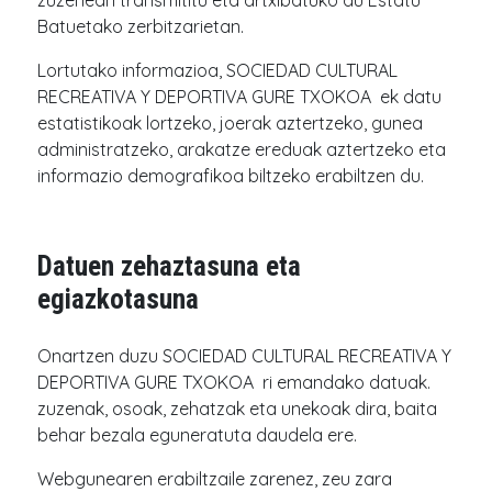
zuzenean transmititu eta artxibatuko du Estatu
Batuetako zerbitzarietan.
Lortutako informazioa, SOCIEDAD CULTURAL
RECREATIVA Y DEPORTIVA GURE TXOKOA ek datu
estatistikoak lortzeko, joerak aztertzeko, gunea
administratzeko, arakatze ereduak aztertzeko eta
informazio demografikoa biltzeko erabiltzen du.
Datuen zehaztasuna eta
egiazkotasuna
Onartzen duzu SOCIEDAD CULTURAL RECREATIVA Y
DEPORTIVA GURE TXOKOA ri emandako datuak.
zuzenak, osoak, zehatzak eta unekoak dira, baita
behar bezala eguneratuta daudela ere.
Webgunearen erabiltzaile zarenez, zeu zara