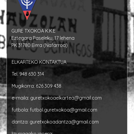
GURE TXOKOA K.K.E
Eztegara Paseleku, 17 lehena
PK 31780 Bera (Nafarroa)
ELKARTEKO KONTAKTUA
Tel.
948 630 314
Mugikorra:
626 309 438
e-maila:
guretxokoaelkartea@gmail.com
futbola:
futbol.guretxokoa@gmail.com
dantza:
guretxokoadantza@gmail.com
lizuniagako igoera: