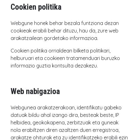
Cookien politika
Webgune honek behar bezala funtziona dezan
cookieak erabili behar dituzu, hau da, zure web
arakatzailean gordetako informazioa.
Cookien politika orrialdean bilketa politikari,
helburuari eta cookieen tratamenduari buruzko
informazio guztia kontsulta dezakezu.
Web nabigazioa
Webgunea arakatzerakoan, identifikatu gabeko
datuak bildu ahal izango dira, besteak beste, IP
helbidea, geokokapena, zerbitzuak eta guneak
nola erabiltzen diren azaltzen duen erregistroa,
arakatze ohiturak eta zu identifikatzeko erabili ezin