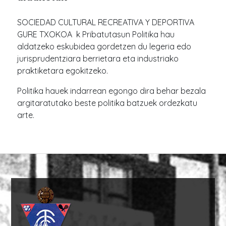
SOCIEDAD CULTURAL RECREATIVA Y DEPORTIVA
GURE TXOKOA k Pribatutasun Politika hau
aldatzeko eskubidea gordetzen du legeria edo
jurisprudentziara berrietara eta industriako
praktiketara egokitzeko.
Politika hauek indarrean egongo dira behar bezala
argitaratutako beste politika batzuek ordezkatu
arte.