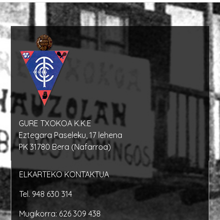
GURE TXOKOA K.K.E
Eztegara Paseleku, 17 lehena
PK 31780 Bera (Nafarroa)
ELKARTEKO KONTAKTUA
Tel.
948 630 314
Mugikorra:
626 309 438