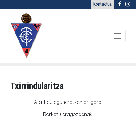
Kontaktua
Txirrindularitza
Atal hau eguneratzen ari gara.
Barkatu eragozpenak.