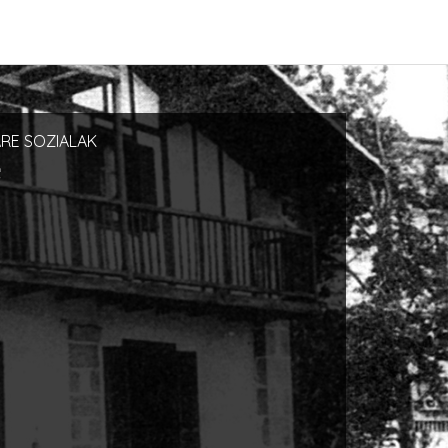
RE SOZIALAK