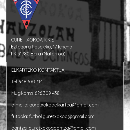
GURE TXOKOA K.K.E
Eztegara Paseleku, 17 lehena
PK 31780 Bera (Nafarroa)
ELKARTEKO KONTAKTUA
Tel.
948 630 314
Mugikorra:
626 309 438
e-maila:
guretxokoaelkartea@gmail.com
futbola:
futbol.guretxokoa@gmail.com
dantza:
guretxokoadantza@gmail.com