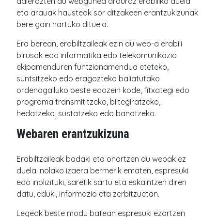
adierazten du webgunea arduraz erabiliko duela
eta arauak hausteak sor ditzakeen erantzukizunak
bere gain hartuko dituela.
Era berean, erabiltzaileak ezin du web-a erabili
birusak edo informatika edo telekomunikazio
ekipamenduren funtzionamendua eteteko,
suntsitzeko edo eragozteko baliatutako
ordenagailuko beste edozein kode, fitxategi edo
programa transmititzeko, biltegiratzeko,
hedatzeko, sustatzeko edo banatzeko.
Webaren erantzukizuna
Erabiltzaileak badaki eta onartzen du webak ez
duela inolako izaera bermerik ematen, espresuki
edo inplizituki, saretik sartu eta eskaintzen diren
datu, eduki, informazio eta zerbitzuetan.
Legeak beste modu batean espresuki ezartzen