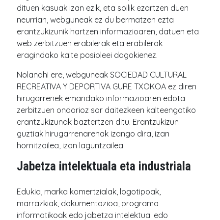
dituen kasuak izan ezik, eta soilik ezartzen duen
neurrian, webguneak ez du bermatzen ezta
erantzukizunik hartzen informazioaren, datuen eta
web zerbitzuen erabilerak eta erabilerak
eragindako kalte posibleei dagokienez.
Nolanahi ere, webguneak SOCIEDAD CULTURAL
RECREATIVA Y DEPORTIVA GURE TXOKOA ez diren
hirugarrenek emandako informazioaren edota
zerbitzuen ondorioz sor daitezkeen kalteengatiko
erantzukizunak baztertzen ditu. Erantzukizun
guztiak hirugarrenarenak izango dira, izan
hornitzailea, izan laguntzailea.
Jabetza intelektuala eta industriala
Edukia, marka komertzialak, logotipoak,
marrazkiak, dokumentazioa, programa
informatikoak edo jabetza intelektual edo