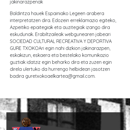
jakinarazpenak
Baldintza hauek Espainiako Legeen arabera
interpretatzen dira. Edozein erreklamazio egiteko,
Azpeitiko epaitegiak eta auzitegiak izango dira
eskudunak. Erabiltzaileak webgunearen jabeari
SOCIEDAD CULTURAL RECREATIVA Y DEPORTIVA
GURE TXOKOAri egin nahi dizkion jakinarazpen,
eskakizun, eskaera eta bestelako komunikazio
guztiak idatziz egin beharko dira eta zuzen egin
direla ulertuko da hurrengo helbidean jasotzen
badira guretxokoaelkartea@gmail.com.