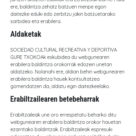
ere, baldintza zehatz batzuen menpe egon
daitezke eduki edo zerbitzu jakin batzuetarako
sarbidea eta erabilera.
Aldaketak
SOCIEDAD CULTURAL RECREATIVA Y DEPORTIVA
GURE TXOKOAk eskubidea du webgunearen
erabilera baldintza orokorrak edozein unetan
aldatzeko. Nolanahi ere, aldian behin webgunearen
erabilera baldintza hauek kontsultatzea
gomendatzen da, aldatu egin daitezkeelako.
Erabiltzailearen betebeharrak
Erabiltzaileak une oro errespetatu beharko ditu
webgunearen erabilera baldintza orokor hauetan
ezarritako baldintzak. Erabiltzaileak espresuki