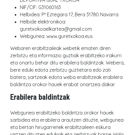
DEPORTIVA GURE TXOKOA
NIF/CIF: G31060163
Helbidea: Pº Eztegara 17, Bera 31780 Navarra
Helbide elektronikoa:
guretxokoaelkartea@gmail.com
Webgunea: www.guretxokoa.eus
Webaren erabiltzaileak webetik ematen diren
zerbitzu eta informazio guztiak erabiltzeko irakurri
eta onartu behar ditu erabilera baldintzak. Webera,
bere eduki edota zerbitzu guztietara edo zati
batera, sartzeak edota weba erabiltzeak erabilera
baldintza orokor hauek erabat onartzea dakar.
Erabilera baldintzak
Webgunea erabiltzeko baldintza orokor hauek
sarbidea eta erabilera arautzen dituzte, webgunea
eta bertan hirugarrenek erabiltzaileen eskura
jartzen dituzten edukiak eta zerbitzuak barne. Hala