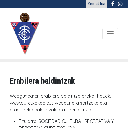
Kontaktua
Erabilera baldintzak
Webgunearen erabilera baldintza orokor hauek,
www.guretxokoa.eus webgunera sartzeko eta
erabiltzeko baldintzak arautzen dituzte.
Titularra: SOCIEDAD CULTURAL RECREATIVA Y