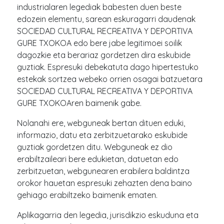
industrialaren legediak babesten duen beste
edozein elementu, sarean eskuragarri daudenak
SOCIEDAD CULTURAL RECREATIVA Y DEPORTIVA
GURE TXOKOA edo bere jabe legitimoei soilik
dagozkie eta berariaz gordetzen dira eskubide
guztiak. Espresuki debekatuta dago hipertestuko
estekak sortzea webeko orrien osagai batzuetara
SOCIEDAD CULTURAL RECREATIVA Y DEPORTIVA
GURE TXOKOAren baimenik gabe.
Nolanahi ere, webguneak bertan dituen eduki,
informazio, datu eta zerbitzuetarako eskubide
guztiak gordetzen ditu. Webguneak ez dio
erabiltzaileari bere edukietan, datuetan edo
zerbitzuetan, webgunearen erabilera baldintza
orokor hauetan espresuki zehazten dena baino
gehiago erabiltzeko baimenik ematen.
Aplikagarria den legedia, jurisdikzio eskuduna eta